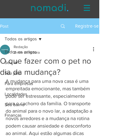
Registre-se
Post
Todos os artigos
Redação
Todos os artigos
2 min de leitura
O que fazer com o pet no
Seu lar
dia da mudança?
Seu jeito
A mudança para uma nova casa é uma 
Para empresas
empreitada emocionante, mas também 
Localidades
pode ser estressante, especialmente 
para o cachorro da família. O transporte 
Seu bairro
do animal para o novo lar, a adaptação a 
Finanças
novos arredores e a mudança na rotina 
podem causar ansiedade e desconforto 
ao animal. Aqui estão algumas dicas 