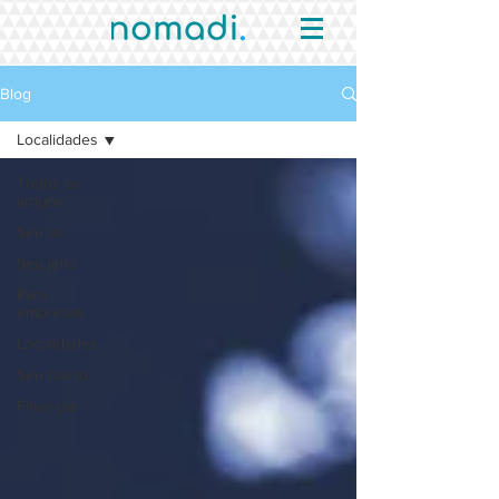
Blog
Localidades
Todos os
artigos
Seu lar
Seu jeito
Para
empresas
Localidades
Seu bairro
Finanças