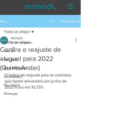
Registre-se
Post
Todos os artigos
Redação
Todos os artigos
2 min de leitura
Confira o reajuste de
Seu lar
aluguel para 2022
Seu jeito
(QuintoAndar)
Para empresas
O índice de reajuste para os contratos 
Localidades
que fazem aniversário em junho de 
Seu bairro
2022 ficou em 10,72%.
Finanças