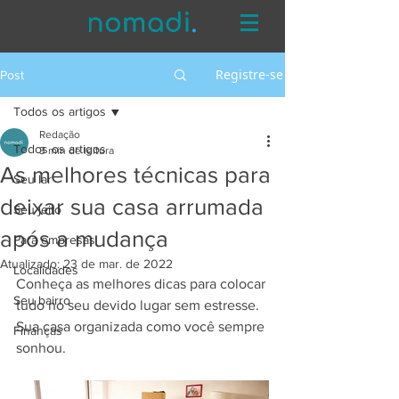
Registre-se
Post
Todos os artigos
Redação
Todos os artigos
3 min de leitura
As melhores técnicas para
Seu lar
deixar sua casa arrumada
Seu jeito
após a mudança
Para empresas
Atualizado:
23 de mar. de 2022
Localidades
Conheça as melhores dicas para colocar 
Seu bairro
tudo no seu devido lugar sem estresse. 
Sua casa organizada como você sempre 
Finanças
sonhou.