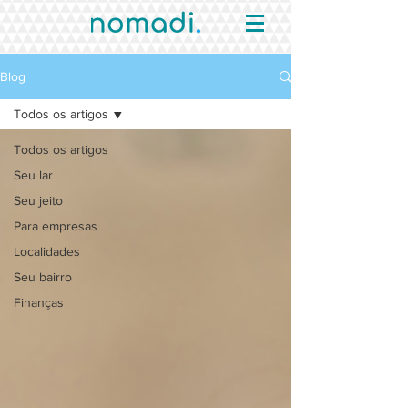
Blog
Todos os artigos
Todos os artigos
Seu lar
Seu jeito
Para empresas
Localidades
Seu bairro
Finanças