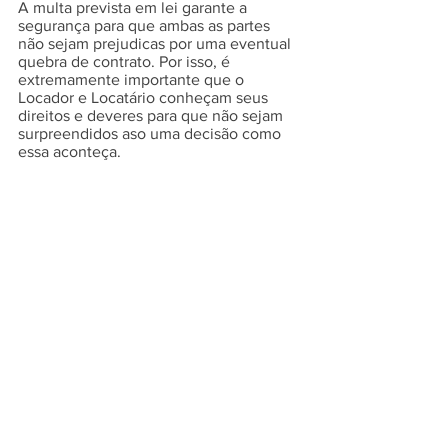
A multa prevista em lei garante a 
segurança para que ambas as partes 
não sejam prejudicas por uma eventual 
quebra de contrato. Por isso, é 
extremamente importante que o 
Locador e Locatário conheçam seus 
direitos e deveres para que não sejam 
surpreendidos aso uma decisão como 
essa aconteça.
Buscando por frete para 
sua mudança?
A Nomadi é a plataforma que conecta 
pessoas que buscam por mudanças aos 
melhores transportadores da sua região. 
E mais, seu 
orçamento
 sai rapidinho e 