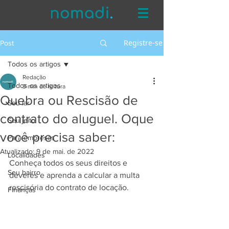
Registre-se
Post
Todos os artigos
Redação
Todos os artigos
3 min de leitura
Quebra ou Rescisão de
Seu lar
contrato do aluguel. Oque
Seu jeito
você precisa saber:
Para empresas
Atualizado:
9 de mai. de 2022
Localidades
Conheça todos os seus direitos e 
Seu bairro
deveres e aprenda a calcular a multa 
rescisória do contrato de locação.
Finanças