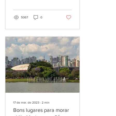
das contas de gás, energia
e água.
5067
0
17 de mar. de 2023
∙
2
min
Bons lugares para morar