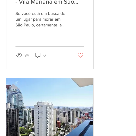
- Vila Mariana em São
Paulo
Se você está em busca de
um lugar para morar em
São Paulo, certamente já
deve ter ouvido falar da
Vila Mariana. Esse bairro é
uma das...
84
0