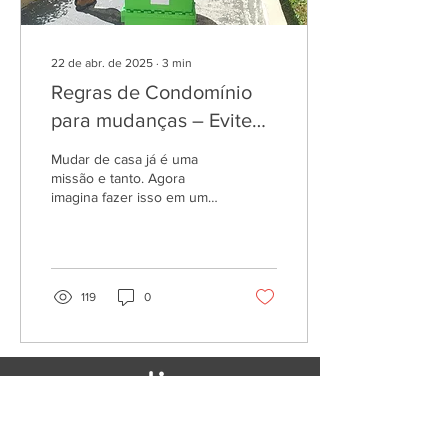
22 de abr. de 2025
∙
3
min
Regras de Condomínio
para mudanças – Evite
Multas e Dor de Cabeça
Mudar de casa já é uma
em SP
missão e tanto. Agora
imagina fazer isso em um
condomínio, em plena
cidade de São Paulo, sem
conhecer as regras? É...
119
0
A Nomadi é uma plataforma online