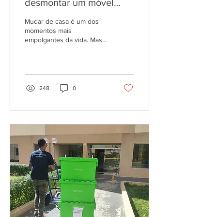
desmontar um móvel
para mudança? Veja
Mudar de casa é um dos
quando e como fazer isso
momentos mais
empolgantes da vida. Mas,
sem estresse
vamos ser sinceros?
Também pode ser uma
verdadeira dor de cabeça
se a...
248
0