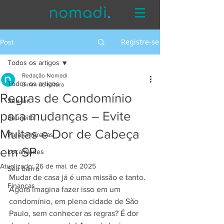
Registre-se
Post
Todos os artigos
Redação Nomadi
Todos os artigos
3 min de leitura
Regras de Condomínio
Seu lar
para mudanças – Evite
Seu jeito
Multas e Dor de Cabeça
Para empresas
em SP
Localidades
Atualizado:
26 de mai. de 2025
Seu bairro
Mudar de casa já é uma missão e tanto. 
Finanças
Agora imagina fazer isso em um 
condomínio, em plena cidade de São 
Paulo, sem conhecer as regras? É dor 