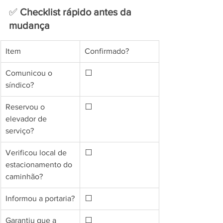
✅ 
Checklist rápido antes da 
mudança
Item
Confirmado?
Comunicou o 
⬜
síndico?
Reservou o 
⬜
elevador de 
serviço?
Verificou local de 
⬜
estacionamento do 
caminhão?
Informou a portaria?
⬜
Garantiu que a 
⬜